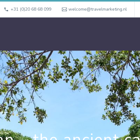
+31 (0)20 68 68 099
welcome@travelmarketing.nl
an – the ancient ca