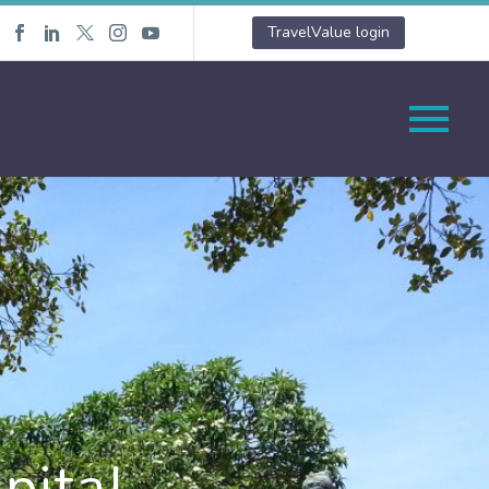
TravelValue login
pital