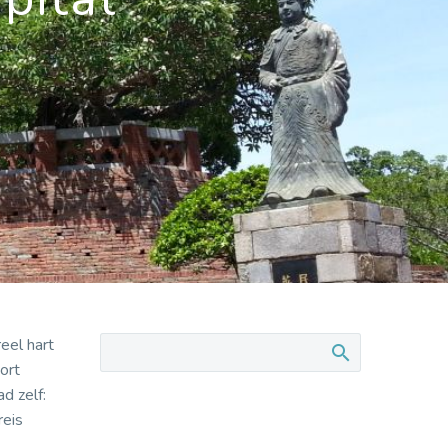
eel hart
ort
d zelf:
reis