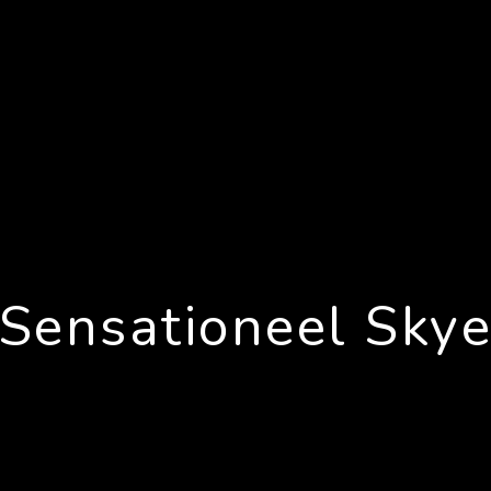
Sensationeel Sky