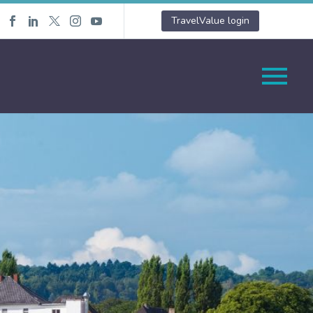
TravelValue login