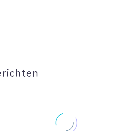
richten