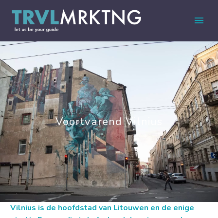
Voortvarend Vilnius
Vilnius is de hoofdstad van Litouwen en de enige