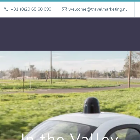
+31 (0)20 68 68 099
welcome@travelmarketing.nl
In the Valley