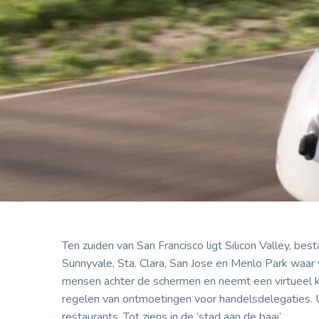
Ten zuiden van San Francisco ligt Silicon Valley, be
Sunnyvale, Sta. Clara, San Jose en Menlo Park waar
mensen achter de schermen en neemt een virtueel kij
regelen van ontmoetingen voor handelsdelegaties. Ui
restaurants. Tot ziens in de ‘stad aan de baai’.