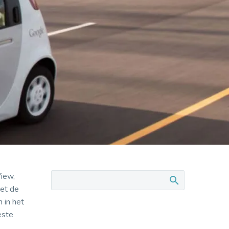
View,
met de
 in het
este