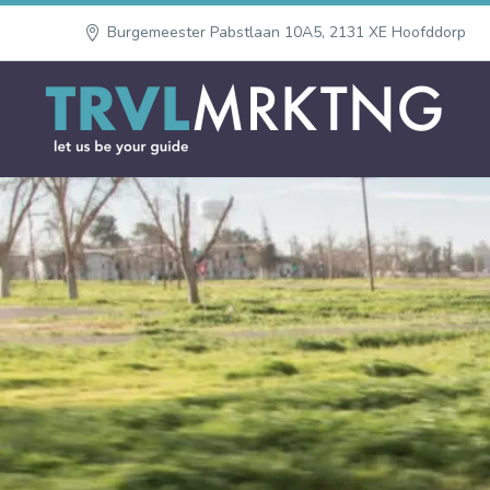
Burgemeester Pabstlaan 10A5, 2131 XE Hoofddorp