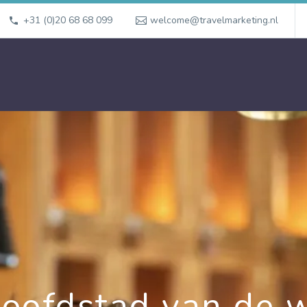
+31 (0)20 68 68 099
welcome@travelmarketing.nl
oofdstad van de w