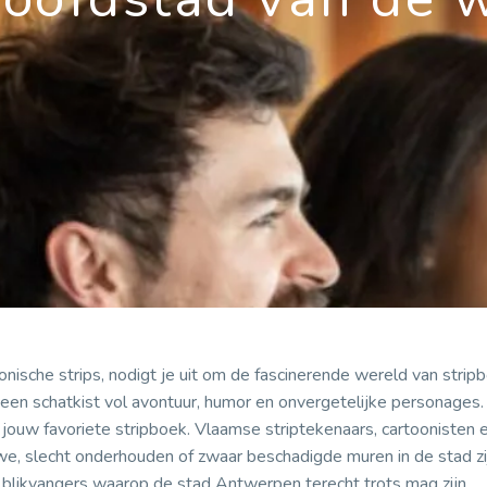
onische strips, nodigt je uit om de fascinerende wereld van stri
 een schatkist vol avontuur, humor en onvergetelijke personages.
n jouw favoriete stripboek. Vlaamse striptekenaars, cartoonisten 
uwe, slecht onderhouden of zwaar beschadigde muren in de stad zi
likvangers waarop de stad Antwerpen terecht trots mag zijn.