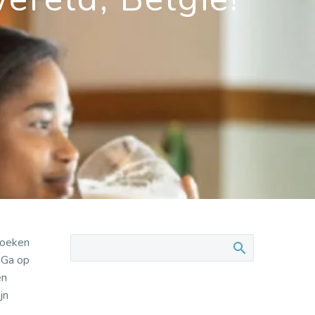
pboeken
 Ga op
en
jn