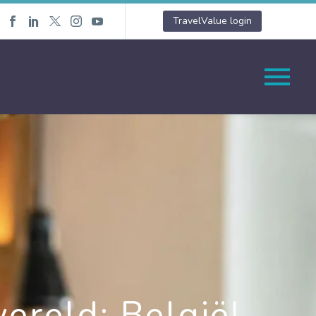
TravelValue login
ereld; België!