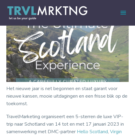
Het nieuwe jaar is net begonnen en staat garant voor
nieuwe kansen, mooie uitdagingen en een frisse blik op de
toekomst.
TravelMarketing organiseert een 5-sterren de luxe VIP-
trip naar Schotland van 14 tot en met 17 januari 2023 in
samenwerking met DMC-partner
Hello Scotland
,
Virgin