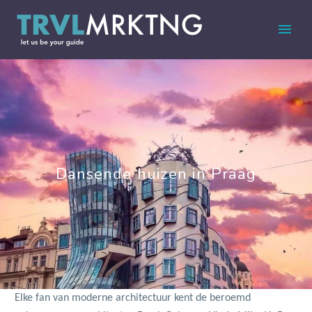
Dansende huizen in Praag
Elke fan van moderne architectuur kent de
beroemd