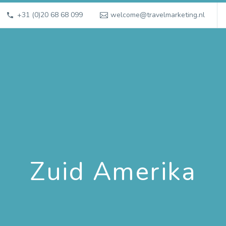
+31 (0)20 68 68 099
welcome@travelmarketing.nl
Zuid Amerika