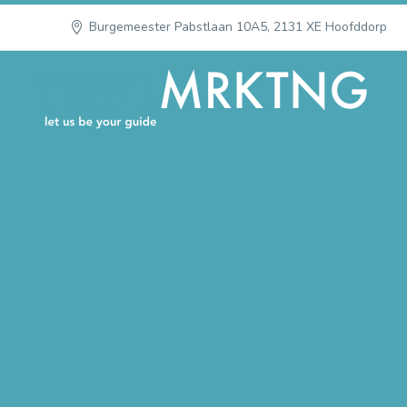
Burgemeester Pabstlaan 10A5, 2131 XE Hoofddorp