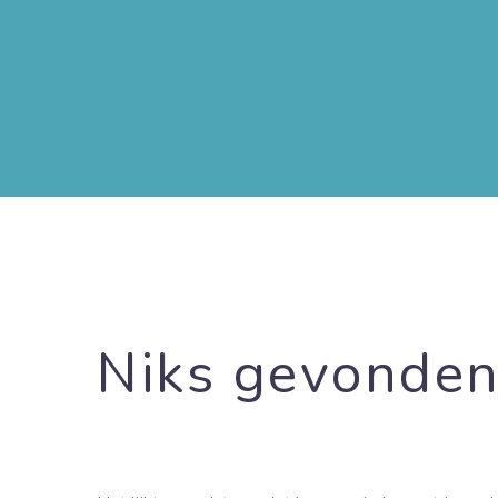
Niks gevonde