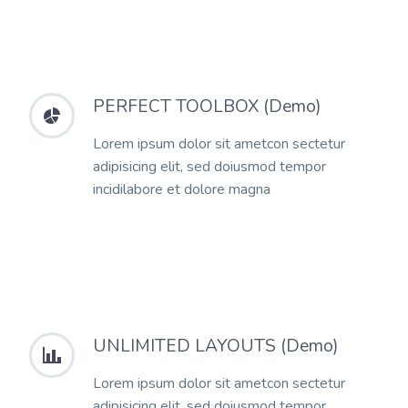
PERFECT TOOLBOX (Demo)


Lorem ipsum dolor sit ametcon sectetur
adipisicing elit, sed doiusmod tempor
incidilabore et dolore magna
UNLIMITED LAYOUTS (Demo)


Lorem ipsum dolor sit ametcon sectetur
adipisicing elit, sed doiusmod tempor