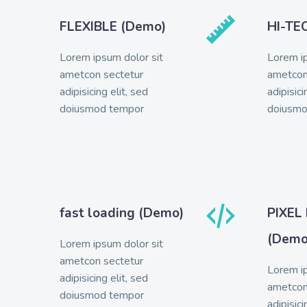


FLEXIBLE (Demo)
HI-TE
Lorem ipsum dolor sit
Lorem ip
ametcon sectetur
ametcon
adipisicing elit, sed
adipisici
doiusmod tempor
doiusmo


fast loading (Demo)
PIXEL
(Demo
Lorem ipsum dolor sit
ametcon sectetur
Lorem ip
adipisicing elit, sed
ametcon
doiusmod tempor
adipisici