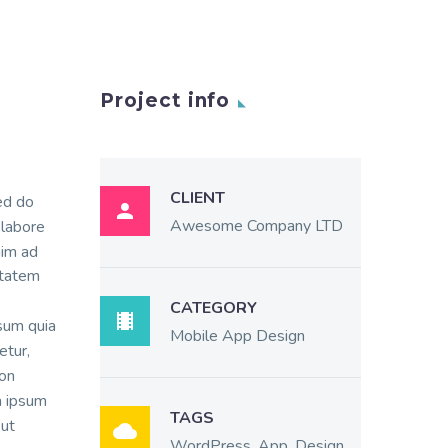
Project info
CLIENT
sed do

Awesome Company LTD
 labore
nim ad
ptatem
CATEGORY

sum quia
Mobile App Design
etur,
non
 ipsum
TAGS
 ut

WordPress, App, Design