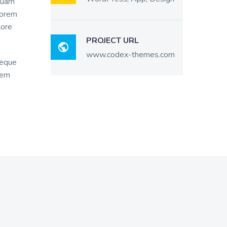
quam
Lorem
lore
PROJECT URL

www.codex-themes.com
Neque
rem