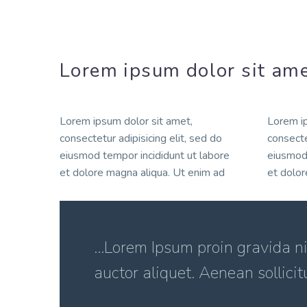
Lorem ipsum dolor sit ame
Lorem ipsum dolor sit amet,
Lorem ip
consectetur adipisicing elit, sed do
consecte
eiusmod tempor incididunt ut labore
eiusmod 
et dolore magna aliqua. Ut enim ad
et dolor
…Lorem Ipsum proin gravida nib
auctor aliquet. Aenean sollicit