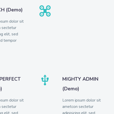


CH (Demo)
sum dolor sit
 sectetur
ng elit, sed
d tempor


 PERFECT
MIGHTY ADMIN
)
(Demo)
sum dolor sit
Lorem ipsum dolor sit
 sectetur
ametcon sectetur
ng elit, sed
adipisicing elit, sed