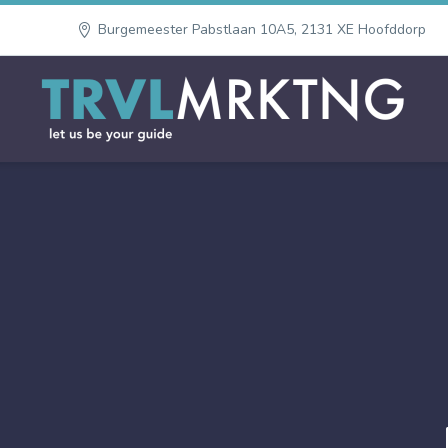
Burgemeester Pabstlaan 10A5, 2131 XE Hoofddorp