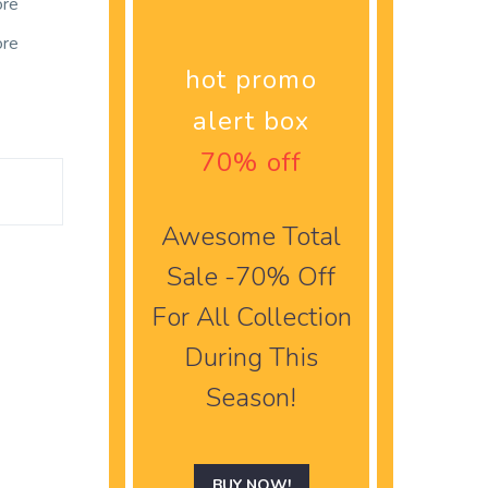
ore
ore
hot promo
alert box
70% off
Awesome Total
Sale -70% Off
For All Collection
During This
Season!
BUY NOW!