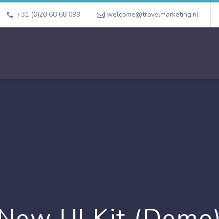
+31 (0)20 68 68 099
welcome@travelmarketing.nl
New UI Kit (Demo