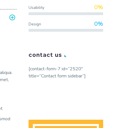
0%
Usability
0%
Design
contact us
[contact-form-7 id=”2520″
aliqua.
title=”Contact form sidebar”]
amet,
et
iusmod