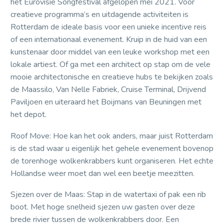
het Eurovisie Songfestival afgelopen mei 2021. Voor
creatieve programma’s en uitdagende activiteiten is
Rotterdam de ideale basis voor een unieke incentive reis
of een internationaal evenement. Kruip in de huid van een
kunstenaar door middel van een leuke workshop met een
lokale artiest. Of ga met een architect op stap om de vele
mooie architectonische en creatieve hubs te bekijken zoals
de Maassilo, Van Nelle Fabriek, Cruise Terminal, Drijvend
Paviljoen en uiteraard het Boijmans van Beuningen met
het depot.
Roof Move: Hoe kan het ook anders, maar juist Rotterdam
is de stad waar u eigenlijk het gehele evenement bovenop
de torenhoge wolkenkrabbers kunt organiseren. Het echte
Hollandse weer moet dan wel een beetje meezitten.
Sjezen over de Maas: Stap in de watertaxi of pak een rib
boot. Met hoge snelheid sjezen uw gasten over deze
brede rivier tussen de wolkenkrabbers door. Een